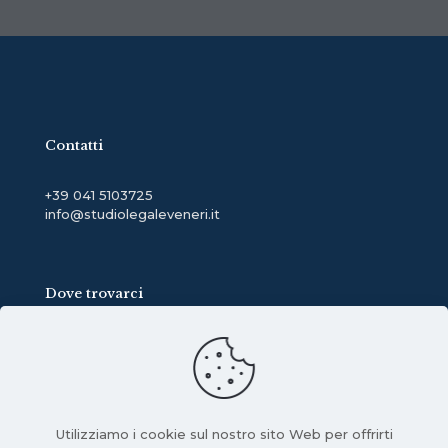
Contatti
+39 041 5103725
info@studiolegaleveneri.it
Dove trovarci
Via Giuseppe Mazzini, 48
30031-Dolo (VE)
Utilizziamo i cookie sul nostro sito Web per offrirti
Privacy policy