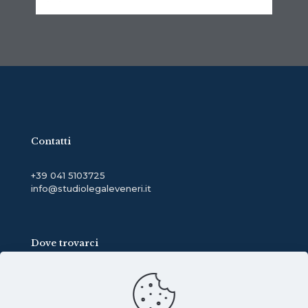
Contatti
+39 041 5103725
info@studiolegaleveneri.it
Dove trovarci
Via Giuseppe Mazzini, 48
30031-Dolo (VE)