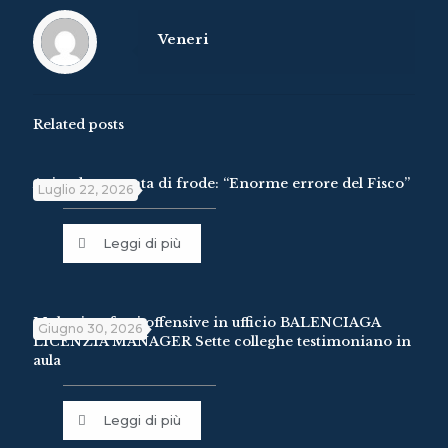
Veneri
Related posts
Azienda accusata di frode: “Enorme errore del Fisco”
Luglio 22, 2026
Leggi di più
Molestie e frasi offensive in ufficio BALENCIAGA
Giugno 30, 2026
LICENZIA MANAGER Sette colleghe testimoniano in
aula
Leggi di più