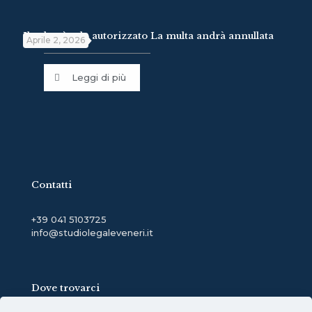
Il velox è solo autorizzato La multa andrà annullata
Aprile 2, 2026
Leggi di più
Contatti
+39 041 5103725
info@studiolegaleveneri.it
Dove trovarci